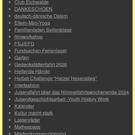
Club Eichwalde
DANKESCHOEN
deutsch-dänische Ostern
Eltern-Mini-Yoga
Familienladen Seifenblase
filmworkshop
FSJ/EFD
Fundsachen Ferienlager
Garten
Gedenkstättenfahrt 2026
Helfende Hände
Herbst-Challenge “Harzer Hexenstieg”
interfashion
Jugendfahrt über das Himmelfahrtswochenende 2024
Jugendgeschichtsarbeit -Youth History Work
Kalender
Kultur macht stark
Lastenräder
Mathespass
Medienkompenztraining