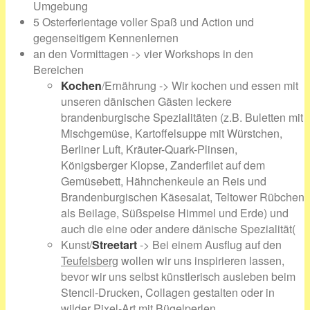
Umgebung
5 Osterferientage voller Spaß und Action und
gegenseitigem Kennenlernen
an den Vormittagen -> vier Workshops in den
Bereichen
Kochen
/Ernährung -> Wir kochen und essen mit
unseren dänischen Gästen leckere
brandenburgische Spezialitäten (z.B. Buletten mit
Mischgemüse, Kartoffelsuppe mit Würstchen,
Berliner Luft, Kräuter-Quark-Plinsen,
Königsberger Klopse, Zanderfilet auf dem
Gemüsebett, Hähnchenkeule an Reis und
Brandenburgischen Käsesalat, Teltower Rübchen
als Beilage, Süßspeise Himmel und Erde) und
auch die eine oder andere dänische Spezialität(
Kunst/
Streetart
-> Bei einem Ausflug auf den
Teufelsberg
wollen wir uns inspirieren lassen,
bevor wir uns selbst künstlerisch ausleben beim
Stencil-Drucken, Collagen gestalten oder in
wilder Pixel-Art mit Bügelperlen.