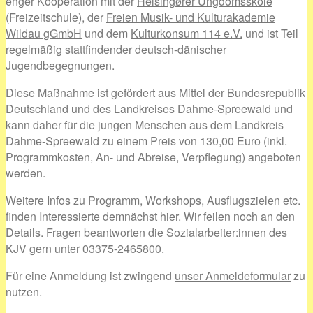
enger Kooperation mit der
Helsingører Ungdomsskole
(Freizeitschule), der
Freien Musik- und Kulturakademie
Wildau gGmbH
und dem
Kulturkonsum 114 e.V.
und ist Teil
regelmäßig stattfindender deutsch-dänischer
Jugendbegegnungen.
Diese Maßnahme ist gefördert aus Mittel der Bundesrepublik
Deutschland und des Landkreises Dahme-Spreewald und
kann daher für die jungen Menschen aus dem Landkreis
Dahme-Spreewald zu einem Preis von 130,00 Euro (inkl.
Programmkosten, An- und Abreise, Verpflegung) angeboten
werden.
Weitere Infos zu Programm, Workshops, Ausflugszielen etc.
finden Interessierte demnächst hier. Wir feilen noch an den
Details. Fragen beantworten die Sozialarbeiter:innen des
KJV gern unter 03375-2465800.
Für eine Anmeldung ist zwingend
unser Anmeldeformular
zu
nutzen.