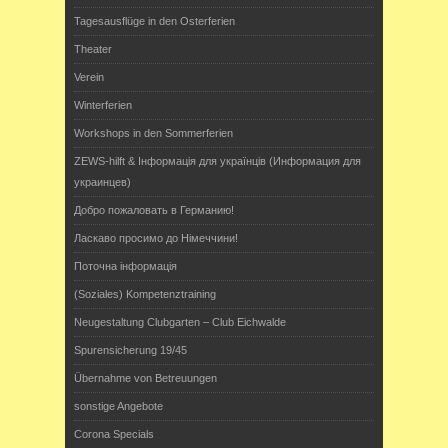
Tagesausflüge in den Osterferien
Theater
Verein
Winterferien
Workshops in den Sommerferien
ZEWS-hilft & Інформація для українців (Информация для
украинцев)
Добро пожаловать в Германию!
Ласкаво просимо до Німеччини!
Поточна інформація
(Soziales) Kompetenztraining
Neugestaltung Clubgarten – Club Eichwalde
Spurensicherung 19/45
Übernahme von Betreuungen
sonstige Angebote
Corona Specials