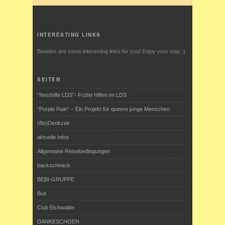
INTERESTING LINKS
Besides are some interesting links for you! Enjoy your stay :)
SEITEN
“Nesthilfe LDS”- Frühe Hilfen im LDS
“Purple Rain” – Ein Projekt für queere junge Menschen
(Be)Denkzeit
aktuelle Infos
Allgemeine Reisebedingungen
backschnack
BEBI-GRUPPE
Bus
Club Eichwalde
DANKESCHOEN