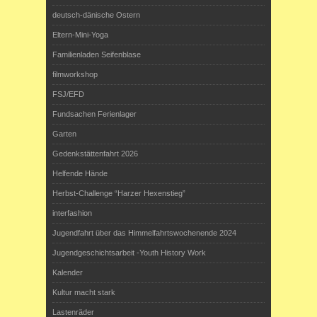
deutsch-dänische Ostern
Eltern-Mini-Yoga
Familienladen Seifenblase
filmworkshop
FSJ/EFD
Fundsachen Ferienlager
Garten
Gedenkstättenfahrt 2026
Helfende Hände
Herbst-Challenge “Harzer Hexenstieg”
interfashion
Jugendfahrt über das Himmelfahrtswochenende 2024
Jugendgeschichtsarbeit -Youth History Work
Kalender
Kultur macht stark
Lastenräder