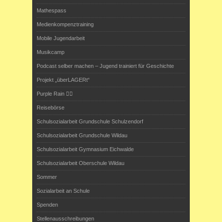
Mathespass
Medienkompenztraining
Mobile Jugendarbeit
Musikcamp
Podcast selber machen – Jugend trainiert für Geschichte
Projekt „überLAGERt“
Purple Rain 🏳️‍🌈
Reisebörse
Schulsozialarbeit Grundschule Schulzendorf
Schulsozialarbeit Grundschule Wildau
Schulsozialarbeit Gymnasium Eichwalde
Schulsozialarbeit Oberschule Wildau
Sommer
Sozialarbeit an Schule
Spenden
Stellenausschreibungen