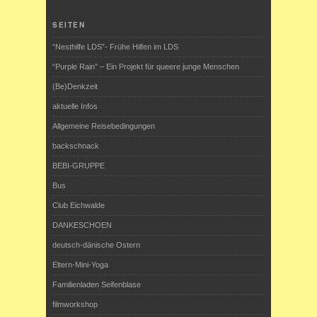
SEITEN
“Nesthilfe LDS”- Frühe Hilfen im LDS
“Purple Rain” – Ein Projekt für queere junge Menschen
(Be)Denkzeit
aktuelle Infos
Allgemeine Reisebedingungen
backschnack
BEBI-GRUPPE
Bus
Club Eichwalde
DANKESCHOEN
deutsch-dänische Ostern
Eltern-Mini-Yoga
Familienladen Seifenblase
filmworkshop