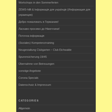
Workshops in den Sommerferien
ZEWS-hilft & Інформація для українців (Информация для
украинцев)
Добро пожаловать в Германию!
Ласкаво просимо до Німеччини!
Поточна інформація
(Soziales) Kompetenztraining
Neugestaltung Clubgarten – Club Eichwalde
Spurensicherung 19/45
Übernahme von Betreuungen
sonstige Angebote
Corona Specials
Datenschutz & Impressum
CATEGORIES
Allgemein