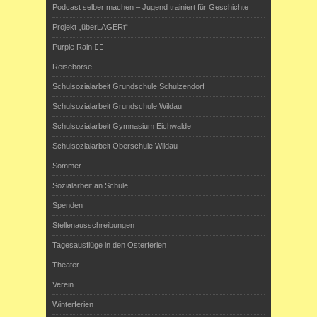
Podcast selber machen – Jugend trainiert für Geschichte
Projekt „überLAGERt“
Purple Rain 🏳️‍🌈
Reisebörse
Schulsozialarbeit Grundschule Schulzendorf
Schulsozialarbeit Grundschule Wildau
Schulsozialarbeit Gymnasium Eichwalde
Schulsozialarbeit Oberschule Wildau
Sommer
Sozialarbeit an Schule
Spenden
Stellenausschreibungen
Tagesausflüge in den Osterferien
Theater
Verein
Winterferien