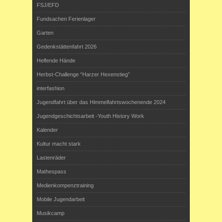
FSJ/EFD
Fundsachen Ferienlager
Garten
Gedenkstättenfahrt 2026
Helfende Hände
Herbst-Challenge “Harzer Hexenstieg”
interfashion
Jugendfahrt über das Himmelfahrtswochenende 2024
Jugendgeschichtsarbeit -Youth History Work
Kalender
Kultur macht stark
Lastenräder
Mathespass
Medienkompenztraining
Mobile Jugendarbeit
Musikcamp