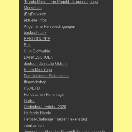
“Purple Rain” – Ein Projekt für queere junge
Menschen
(Be)Denkzeit
aktuelle Infos
Allgemeine Reisebedingungen
backschnack
BEBI-GRUPPE
Bus
Club Eichwalde
DANKESCHOEN
deutsch-dänische Ostern
Eltern-Mini-Yoga
Familienladen Seifenblase
filmworkshop
FSJ/EFD
Fundsachen Ferienlager
Garten
Gedenkstättenfahrt 2026
Helfende Hände
Herbst-Challenge “Harzer Hexenstieg”
interfashion
Jugendfahrt über das Himmelfahrtswochenende