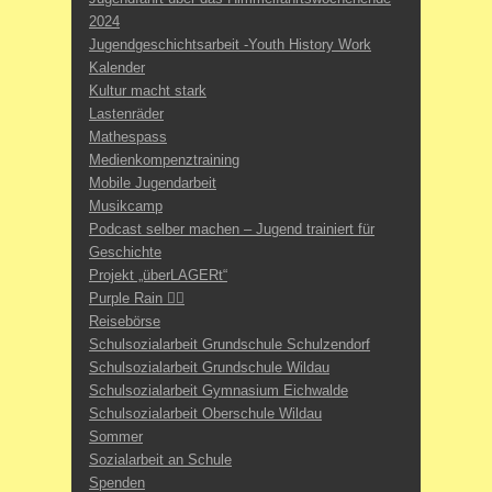
2024
Jugendgeschichtsarbeit -Youth History Work
Kalender
Kultur macht stark
Lastenräder
Mathespass
Medienkompenztraining
Mobile Jugendarbeit
Musikcamp
Podcast selber machen – Jugend trainiert für
Geschichte
Projekt „überLAGERt“
Purple Rain 🏳️‍🌈
Reisebörse
Schulsozialarbeit Grundschule Schulzendorf
Schulsozialarbeit Grundschule Wildau
Schulsozialarbeit Gymnasium Eichwalde
Schulsozialarbeit Oberschule Wildau
Sommer
Sozialarbeit an Schule
Spenden