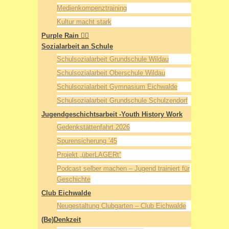
Medienkompenztraining
Kultur macht stark
Purple Rain 🏳️‍🌈
Sozialarbeit an Schule
Schulsozialarbeit Grundschule Wildau
Schulsozialarbeit Oberschule Wildau
Schulsozialarbeit Gymnasium Eichwalde
Schulsozialarbeit Grundschule Schulzendorf
Jugendgeschichtsarbeit -Youth History Work
Gedenkstättenfahrt 2026
Spurensicherung ’45
Projekt „überLAGERt“
Podcast selber machen – Jugend trainiert für
Geschichte
Club Eichwalde
Neugestaltung Clubgarten – Club Eichwalde
(Be)Denkzeit