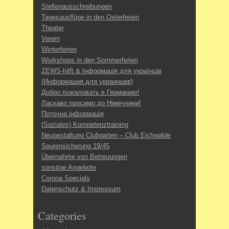
Stellenausschreibungen
Tagesausflüge in den Osterferien
Theater
Verein
Winterferien
Workshops in den Sommerferien
ZEWS-hilft & Інформація для українців
(Информация для украинцев)
Добро пожаловать в Германию!
Ласкаво просимо до Німеччини!
Поточна інформація
(Soziales) Kompetenztraining
Neugestaltung Clubgarten – Club Eichwalde
Spurensicherung 19/45
Übernahme von Betreuungen
sonstige Angebote
Corona Specials
Datenschutz & Impressum
Categories