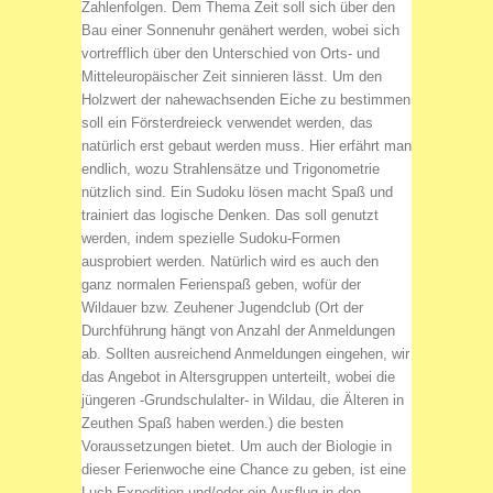
Zahlenfolgen. Dem Thema Zeit soll sich über den
Bau einer Sonnenuhr genähert werden, wobei sich
vortrefflich über den Unterschied von Orts- und
Mitteleuropäischer Zeit sinnieren lässt. Um den
Holzwert der nahewachsenden Eiche zu bestimmen
soll ein Försterdreieck verwendet werden, das
natürlich erst gebaut werden muss. Hier erfährt man
endlich, wozu Strahlensätze und Trigonometrie
nützlich sind. Ein Sudoku lösen macht Spaß und
trainiert das logische Denken. Das soll genutzt
werden, indem spezielle Sudoku-Formen
ausprobiert werden. Natürlich wird es auch den
ganz normalen Ferienspaß geben, wofür der
Wildauer bzw. Zeuhener Jugendclub (Ort der
Durchführung hängt von Anzahl der Anmeldungen
ab. Sollten ausreichend Anmeldungen eingehen, wir
das Angebot in Altersgruppen unterteilt, wobei die
jüngeren -Grundschulalter- in Wildau, die Älteren in
Zeuthen Spaß haben werden.) die besten
Voraussetzungen bietet. Um auch der Biologie in
dieser Ferienwoche eine Chance zu geben, ist eine
Luch-Expedition und/oder ein Ausflug in den