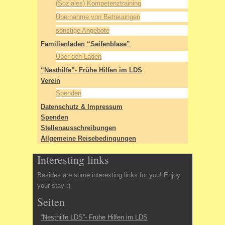
(Soziales) Kompetenztraining
Übernahme von Betreuungen
sonstige Angebote
Familienladen “Seifenblase”
Über den Laden
“Nesthilfe”- Frühe Hilfen im LDS
Verein
Spenden
Datenschutz & Impressum
Spenden
Stellenausschreibungen
Allgemeine Reisebedingungen
Interesting links
Besides are some interesting links for you! Enjoy
your stay :)
Seiten
“Nesthilfe LDS”- Frühe Hilfen im LDS