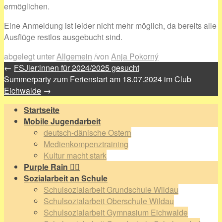
ermöglichen.
Eine Anmeldung ist leider nicht mehr möglich, da bereits alle
Ausflüge restlos ausgebucht sind.
abgelegt unter
Allgemein
/
von
Anja Pokorný
←
FSJler:innen für 2024/2025 gesucht
Summerparty zum Ferienstart am 18.07.2024 im Club
Eichwalde
→
Startseite
Mobile Jugendarbeit
deutsch-dänische Ostern
Medienkompenztraining
Kultur macht stark
Purple Rain 🏳️‍🌈
Sozialarbeit an Schule
Schulsozialarbeit Grundschule Wildau
Schulsozialarbeit Oberschule Wildau
Schulsozialarbeit Gymnasium Eichwalde