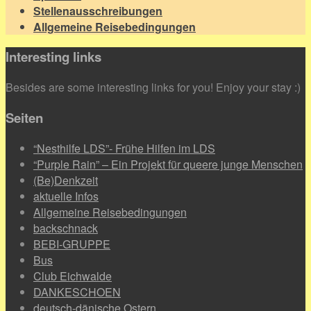
Stellenausschreibungen
Allgemeine Reisebedingungen
Interesting links
Besides are some interesting links for you! Enjoy your stay :)
Seiten
“Nesthilfe LDS”- Frühe Hilfen im LDS
“Purple Rain” – Ein Projekt für queere junge Menschen
(Be)Denkzeit
aktuelle Infos
Allgemeine Reisebedingungen
backschnack
BEBI-GRUPPE
Bus
Club Eichwalde
DANKESCHOEN
deutsch-dänische Ostern