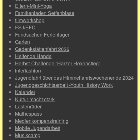
Eltern-Mini-Yoga
Familienladen Seifenblase
filmworkshop
FSJ/EFD
Fundsachen Ferienlager
Garten
Gedenkstättenfahrt 2026
Helfende Hände
Herbst-Challenge “Harzer Hexenstieg”
interfashion
Jugendfahrt über das Himmelfahrtswochenende 2024
Jugendgeschichtsarbeit -Youth History Work
Kalender
Kultur macht stark
Lastenräder
Mathespass
Medienkompenztraining
Mobile Jugendarbeit
Musikcamp