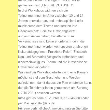
fröhlichen Entwurf aufzeigen. Packen wir es
gemeinsam an: „UNSERE ZUKUNFT!“.
In drei Workshops widmen sich die
Teilnehmer:innen im Alter zwischen 10 und 14
Jahren entweder tanzend, schauspielend oder
musizierend dem Thema und setzten ihre
Gedanken dazu, die sie zuvor angeleitet
aufgeschrieben haben, künstlerisch um.
Vorkenntnisse sind keine erforderlich, denn die
Teilnehmer:innen werden von unseren erfahrenen
Kulturpädagog:innen Franziska Roloff, Elisabeth
Kaul und Stamatios Veligradis einfühlsam und
niederschwellig ins Thema und die künstlerische
Umsetzung eingeführt.
Während der Workshoparbeiten wird eine Kamera
möglichst viel vom Geschehen und Werden
aufzeichnen, damit daraus ein Film entstehen kann,
den die Teinehmer:innen gemeinsam am Sonntag
(17.10.2021) ansehen werden.
Infos gibt es beim KJV unter 03375-2465800 oder
per Mail an kultur@kjv.de.
Für eine verbindliche Anmeldung nutzen Sie bitte