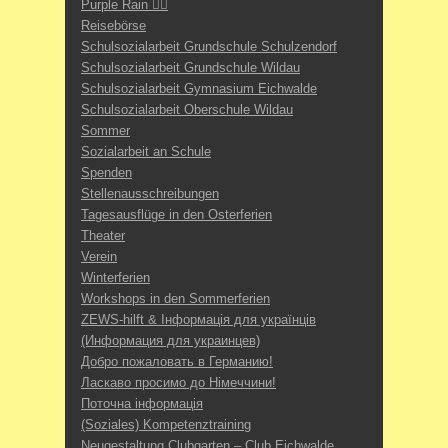
Purple Rain 🏳️‍🌈
Reisebörse
Schulsozialarbeit Grundschule Schulzendorf
Schulsozialarbeit Grundschule Wildau
Schulsozialarbeit Gymnasium Eichwalde
Schulsozialarbeit Oberschule Wildau
Sommer
Sozialarbeit an Schule
Spenden
Stellenausschreibungen
Tagesausflüge in den Osterferien
Theater
Verein
Winterferien
Workshops in den Sommerferien
ZEWS-hilft & Інформація для українців
(Информация для украинцев)
Добро пожаловать в Германию!
Ласкаво просимо до Німеччини!
Поточна інформація
(Soziales) Kompetenztraining
Neugestaltung Clubgarten – Club Eichwalde