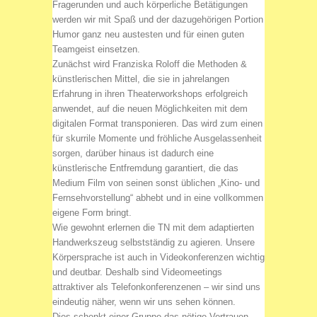
Fragerunden und auch körperliche Betätigungen
werden wir mit Spaß und der dazugehörigen Portion
Humor ganz neu austesten und für einen guten
Teamgeist einsetzen.
Zunächst wird Franziska Roloff die Methoden &
künstlerischen Mittel, die sie in jahrelangen
Erfahrung in ihren Theaterworkshops erfolgreich
anwendet, auf die neuen Möglichkeiten mit dem
digitalen Format transponieren. Das wird zum einen
für skurrile Momente und fröhliche Ausgelassenheit
sorgen, darüber hinaus ist dadurch eine
künstlerische Entfremdung garantiert, die das
Medium Film von seinen sonst üblichen „Kino- und
Fernsehvorstellung“ abhebt und in eine vollkommen
eigene Form bringt.
Wie gewohnt erlernen die TN mit dem adaptierten
Handwerkszeug selbstständig zu agieren. Unsere
Körpersprache ist auch in Videokonferenzen wichtig
und deutbar. Deshalb sind Videomeetings
attraktiver als Telefonkonferenzenen – wir sind uns
eindeutig näher, wenn wir uns sehen können.
Dies schenkt einer Gruppe das nötige Vertrauen,