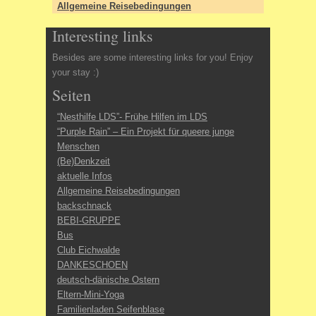
Allgemeine Reisebedingungen
Interesting links
Besides are some interesting links for you! Enjoy
your stay :)
Seiten
“Nesthilfe LDS”- Frühe Hilfen im LDS
“Purple Rain” – Ein Projekt für queere junge
Menschen
(Be)Denkzeit
aktuelle Infos
Allgemeine Reisebedingungen
backschnack
BEBI-GRUPPE
Bus
Club Eichwalde
DANKESCHOEN
deutsch-dänische Ostern
Eltern-Mini-Yoga
Familienladen Seifenblase