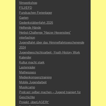
filmworkshop
FSJ/EFD
Fundsachen Ferienlager
Garten
Gedenkstättenfahrt 2026
Helfende Hände
Herbst-Challenge “Harzer Hexenstieg”
interfashion
Jugendfahrt über das Himmelfahrtswochenende
2024
Jugendgeschichtsarbeit -Youth History Work
Kalender
Kultur macht stark
Lastenräder
Mathespass
Medienkompenztraining
Mobile Jugendarbeit
Musikcamp
Podcast selber machen – Jugend trainiert für
Geschichte
Projekt „überLAGERt“