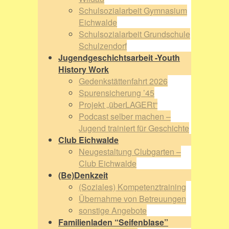
Schulsozialarbeit Gymnasium
Eichwalde
Schulsozialarbeit Grundschule
Schulzendorf
Jugendgeschichtsarbeit -Youth
History Work
Gedenkstättenfahrt 2026
Spurensicherung ’45
Projekt „überLAGERt“
Podcast selber machen –
Jugend trainiert für Geschichte
Club Eichwalde
Neugestaltung Clubgarten –
Club Eichwalde
(Be)Denkzeit
(Soziales) Kompetenztraining
Übernahme von Betreuungen
sonstige Angebote
Familienladen “Seifenblase”