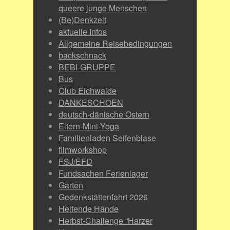
queere junge Menschen
(Be)Denkzeit
aktuelle Infos
Allgemeine Reisebedingungen
backschnack
BEBI-GRUPPE
Bus
Club Eichwalde
DANKESCHOEN
deutsch-dänische Ostern
Eltern-Mini-Yoga
Familienladen Seifenblase
filmworkshop
FSJ/EFD
Fundsachen Ferienlager
Garten
Gedenkstättenfahrt 2026
Helfende Hände
Herbst-Challenge “Harzer