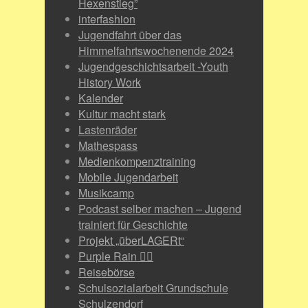
Hexenstieg”
interfashion
Jugendfahrt über das
Himmelfahrtswochenende 2024
Jugendgeschichtsarbeit -Youth
History Work
Kalender
Kultur macht stark
Lastenräder
Mathespass
Medienkompenztraining
Mobile Jugendarbeit
Musikcamp
Podcast selber machen – Jugend
trainiert für Geschichte
Projekt „überLAGERt“
Purple Rain 🏳️‍🌈
Reisebörse
Schulsozialarbeit Grundschule
Schulzendorf