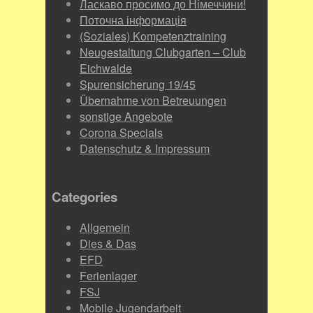
Ласкаво просимо до Німеччини!
Поточна інформація
(Soziales) Kompetenztraining
Neugestaltung Clubgarten – Club
Eichwalde
Spurensicherung 19/45
Übernahme von Betreuungen
sonstige Angebote
Corona Specials
Datenschutz & Impressum
Categories
Allgemein
Dies & Das
EFD
Ferienlager
FSJ
Mobile Jugendarbeit