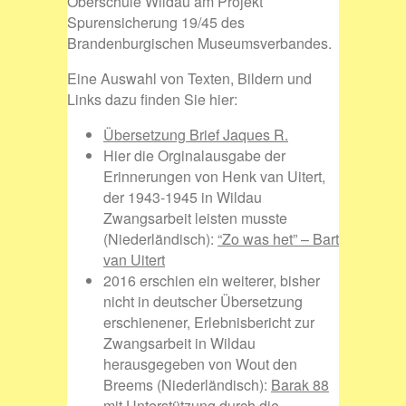
Oberschule Wildau am Projekt
Spurensicherung 19/45 des
Brandenburgischen Museumsverbandes.
Eine Auswahl von Texten, Bildern und
Links dazu finden Sie hier:
Übersetzung Brief Jaques R.
Hier die Orginalausgabe der
Erinnerungen von Henk van Uitert,
der 1943-1945 in Wildau
Zwangsarbeit leisten musste
(Niederländisch):
“Zo was het” – Bart
van Uitert
2016 erschien ein weiterer, bisher
nicht in deutscher Übersetzung
erschienener, Erlebnisbericht zur
Zwangsarbeit in Wildau
herausgegeben von Wout den
Breems (Niederländisch):
Barak 88
mit
Unterstützung durch die