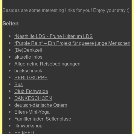
Besides are some interesting links for you! Enjoy your stay :)
Seiten
“Nesthilfe LDS”- Frühe Hilfen im LDS
“Purple Rain” – Ein Projekt für queere junge Menschen
(Be)Denkzeit
aktuelle Infos
Allgemeine Reisebedingungen
backschnack
BEBI-GRUPPE
Bus
Club Eichwalde
DANKESCHOEN
deutsch-dänische Ostern
Eltern-Mini-Yoga
Familienladen Seifenblase
filmworkshop
FSJ/EFD