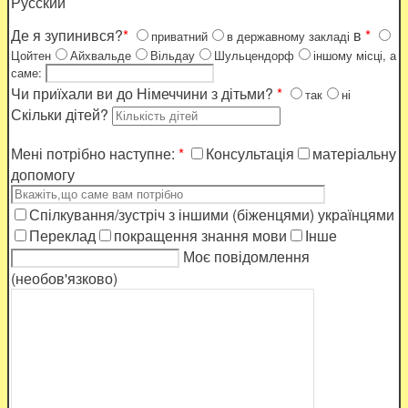
Русский
Де я зупинився?
*
в
*
приватний
в державному закладі
Цойтен
Айхвальде
Вільдау
Шульцендорф
іншому місці, а
саме:
Чи приїхали ви до Німеччини з дітьми?
*
так
ні
Скільки дітей?
Мені потрібно наступне:
*
Консультація
матеріальну
допомогу
Спілкування/зустріч з іншими (біженцями) українцями
Переклад
покращення знання мови
Інше
Моє повідомлення
(необов'язково)