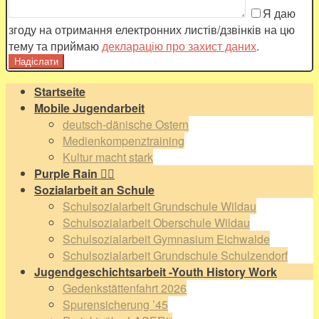
Я даю
згоду на отримання електронних листів/дзвінків на цю
тему та приймаю
декларацію про захист даних
.
Startseite
Mobile Jugendarbeit
deutsch-dänische Ostern
Medienkompenztraining
Kultur macht stark
Purple Rain 🏳️‍🌈
Sozialarbeit an Schule
Schulsozialarbeit Grundschule Wildau
Schulsozialarbeit Oberschule Wildau
Schulsozialarbeit Gymnasium Eichwalde
Schulsozialarbeit Grundschule Schulzendorf
Jugendgeschichtsarbeit -Youth History Work
Gedenkstättenfahrt 2026
Spurensicherung ’45