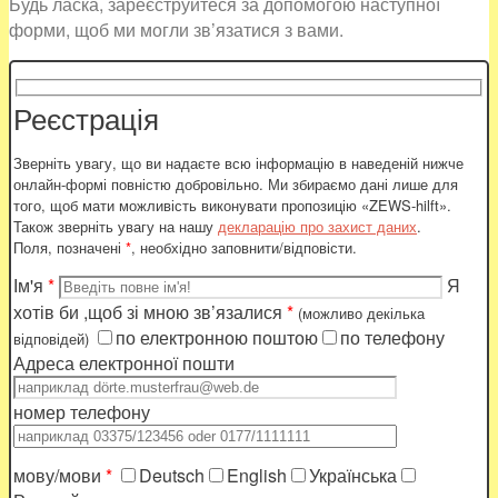
Будь ласка, зареєструйтеся за допомогою наступної
форми, щоб ми могли зв’язатися з вами.
Реєстрація
Зверніть увагу, що ви надаєте всю інформацію в наведеній нижче
онлайн-формі повністю добровільно. Ми збираємо дані лише для
того, щоб мати можливість виконувати пропозицію «ZEWS-hilft».
Також зверніть увагу на нашу
декларацію про захист даних
.
Поля, позначені
*
, необхідно заповнити/відповісти.
Ім'я
*
Я
хотів би ,щоб зі мною зв’язалися
*
(можливо декілька
по електронною поштою
по телефону
відповідей)
Адреса електронної пошти
номер телефону
мову/мови
*
Deutsch
English
Українська