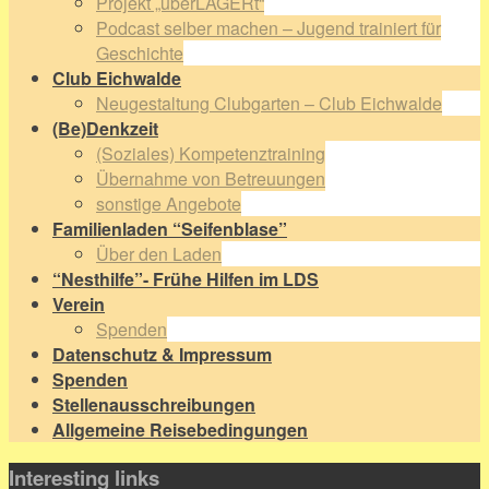
Projekt „überLAGERt“
Podcast selber machen – Jugend trainiert für
Geschichte
Club Eichwalde
Neugestaltung Clubgarten – Club Eichwalde
(Be)Denkzeit
(Soziales) Kompetenztraining
Übernahme von Betreuungen
sonstige Angebote
Familienladen “Seifenblase”
Über den Laden
“Nesthilfe”- Frühe Hilfen im LDS
Verein
Spenden
Datenschutz & Impressum
Spenden
Stellenausschreibungen
Allgemeine Reisebedingungen
Interesting links