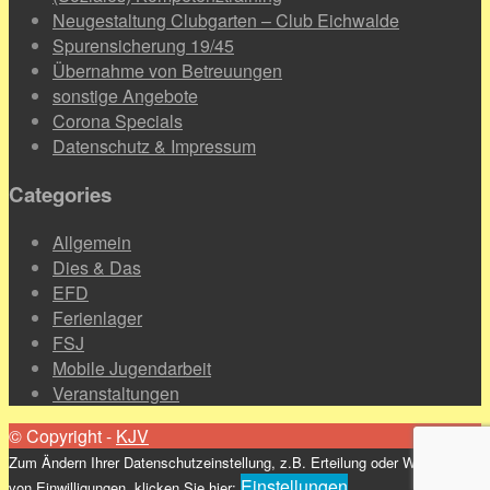
Neugestaltung Clubgarten – Club Eichwalde
Spurensicherung 19/45
Übernahme von Betreuungen
sonstige Angebote
Corona Specials
Datenschutz & Impressum
Categories
Allgemein
Dies & Das
EFD
Ferienlager
FSJ
Mobile Jugendarbeit
Veranstaltungen
© Copyright -
KJV
Zum Ändern Ihrer Datenschutzeinstellung, z.B. Erteilung oder Widerruf
Einstellungen
von Einwilligungen, klicken Sie hier: