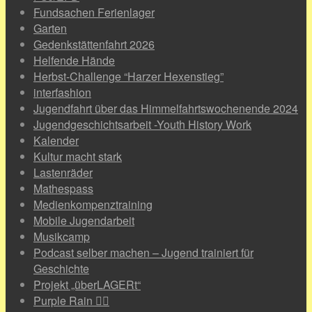
Fundsachen Ferienlager
Garten
Gedenkstättenfahrt 2026
Helfende Hände
Herbst-Challenge “Harzer Hexenstieg”
interfashion
Jugendfahrt über das Himmelfahrtswochenende 2024
Jugendgeschichtsarbeit -Youth History Work
Kalender
Kultur macht stark
Lastenräder
Mathespass
Medienkompenztraining
Mobile Jugendarbeit
Musikcamp
Podcast selber machen – Jugend trainiert für
Geschichte
Projekt „überLAGERt“
Purple Rain 🏳️‍🌈