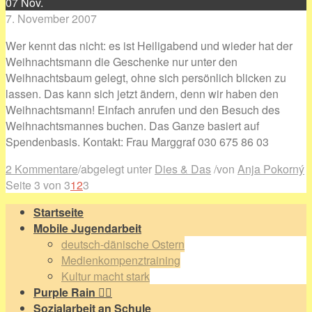
07
Nov.
7. November 2007
Wer kennt das nicht: es ist Heiligabend und wieder hat der
Weihnachtsmann die Geschenke nur unter den
Weihnachtsbaum gelegt, ohne sich persönlich blicken zu
lassen. Das kann sich jetzt ändern, denn wir haben den
Weihnachtsmann! Einfach anrufen und den Besuch des
Weihnachtsmannes buchen. Das Ganze basiert auf
Spendenbasis. Kontakt: Frau Marggraf 030 675 86 03
2 Kommentare
/
abgelegt unter
Dies & Das
/
von
Anja Pokorný
Seite 3 von 3
1
2
3
Startseite
Mobile Jugendarbeit
deutsch-dänische Ostern
Medienkompenztraining
Kultur macht stark
Purple Rain 🏳️‍🌈
Sozialarbeit an Schule