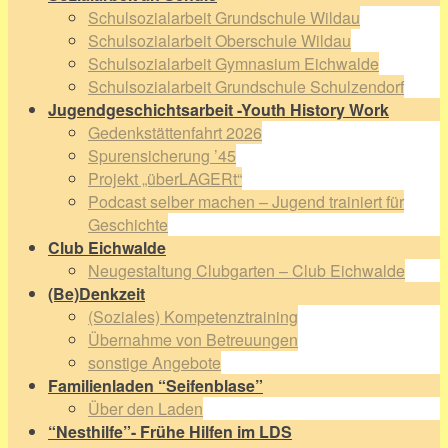
Schulsozialarbeit Grundschule Wildau
Schulsozialarbeit Oberschule Wildau
Schulsozialarbeit Gymnasium Eichwalde
Schulsozialarbeit Grundschule Schulzendorf
Jugendgeschichtsarbeit -Youth History Work
Gedenkstättenfahrt 2026
Spurensicherung ’45
Projekt „überLAGERt“
Podcast selber machen – Jugend trainiert für
Geschichte
Club Eichwalde
Neugestaltung Clubgarten – Club Eichwalde
(Be)Denkzeit
(Soziales) Kompetenztraining
Übernahme von Betreuungen
sonstige Angebote
Familienladen “Seifenblase”
Über den Laden
“Nesthilfe”- Frühe Hilfen im LDS