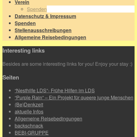
Verein
Spenden
Datenschutz & Impressum
Spenden
Stellenausschreibungen
Allgemeine Reisebedingungen
Interesting links
Besides are some interesting links for you! Enjoy your stay :)
Seiten
“Nesthilfe LDS”- Frühe Hilfen im LDS
“Purple Rain” – Ein Projekt für queere junge Menschen
(Be)Denkzeit
aktuelle Infos
Allgemeine Reisebedingungen
backschnack
BEBI-GRUPPE