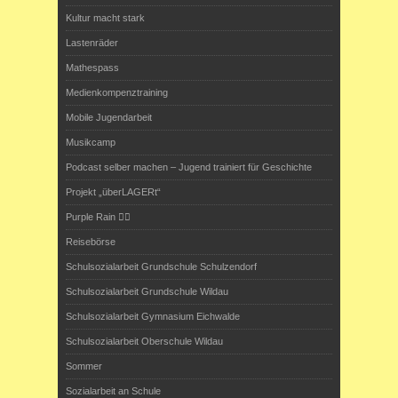
Kultur macht stark
Lastenräder
Mathespass
Medienkompenztraining
Mobile Jugendarbeit
Musikcamp
Podcast selber machen – Jugend trainiert für Geschichte
Projekt „überLAGERt“
Purple Rain 🏳️‍🌈
Reisebörse
Schulsozialarbeit Grundschule Schulzendorf
Schulsozialarbeit Grundschule Wildau
Schulsozialarbeit Gymnasium Eichwalde
Schulsozialarbeit Oberschule Wildau
Sommer
Sozialarbeit an Schule