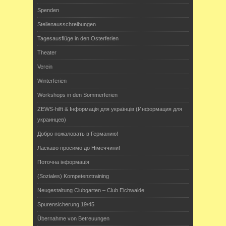
Spenden
Stellenausschreibungen
Tagesausflüge in den Osterferien
Theater
Verein
Winterferien
Workshops in den Sommerferien
ZEWS-hilft & Інформація для українців (Информация для
украинцев)
Добро пожаловать в Германию!
Ласкаво просимо до Німеччини!
Поточна інформація
(Soziales) Kompetenztraining
Neugestaltung Clubgarten – Club Eichwalde
Spurensicherung 19/45
Übernahme von Betreuungen