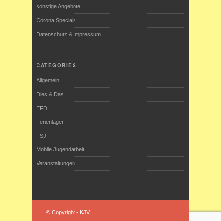
sonstige Angebote
Corona Specials
Datenschutz & Impressum
CATEGORIES
Allgemein
Dies & Das
EFD
Ferienlager
FSJ
Mobile Jugendarbeit
Veranstaltungen
© Copyright -
KJV