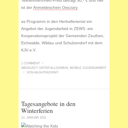
TeilnehmerInnen-Preis beträgt 50,- € und hier
ist der
Anmeldeschein Owczary
.
as Programm in den Herbstferienist ein
Angebot der Jugendarbeit in ZEWS -ein
Kooperationsprojekt der Gemeinden Zeuthen,
Eichwalde, Wildau und Schulzendorf mit dem
KJV e.V.
1 COMMENT
/
ABGELEGT UNTER
ALLGEMEIN
,
MOBILE JUGENDARBEIT
/
VON
ANJA POKORNÝ
Tagesangebote in den
Winterferien
13. JANUAR 2011