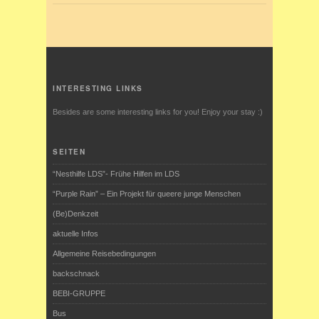
INTERESTING LINKS
Besides are some interesting links for you! Enjoy your stay :)
SEITEN
“Nesthilfe LDS”- Frühe Hilfen im LDS
“Purple Rain” – Ein Projekt für queere junge Menschen
(Be)Denkzeit
aktuelle Infos
Allgemeine Reisebedingungen
backschnack
BEBI-GRUPPE
Bus