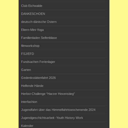
Club Eichwalde
DANKESCHOEN
deutsch-dänische Ostern
Eltern-Mini-Yoga
Familienladen Seifenblase
filmworkshop
FSJ/EFD
Fundsachen Ferienlager
Garten
Gedenkstättenfahrt 2026
Helfende Hände
Herbst-Challenge “Harzer Hexenstieg”
interfashion
Jugendfahrt über das Himmelfahrtswochenende 2024
Jugendgeschichtsarbeit -Youth History Work
Kalender