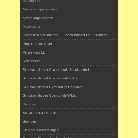
Mathespass
Medienkompenztraining
Mobile Jugendarbeit
Musikcamp
Podcast selber machen – Jugend trainiert für Geschichte
Projekt „überLAGERt“
Purple Rain 🏳️‍🌈
Reisebörse
Schulsozialarbeit Grundschule Schulzendorf
Schulsozialarbeit Grundschule Wildau
Schulsozialarbeit Gymnasium Eichwalde
Schulsozialarbeit Oberschule Wildau
Sommer
Sozialarbeit an Schule
Spenden
Stellenausschreibungen