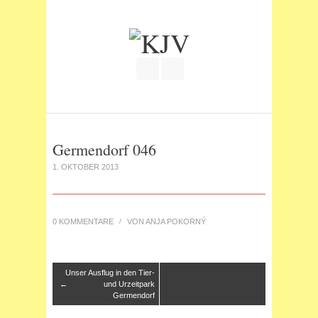
Join our Facebook Group
RSS
Germendorf 046
1. OKTOBER 2013
0 KOMMENTARE
/
VON
ANJA POKORNÝ
Unser Ausflug in den Tier-
←
und Urzeitpark
Germendorf