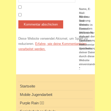
Name, E-
Mail-
Mit der
Adresse
Nutzung
und
dieses
Website in
Formulars
diesem
erklärst du
Browser für
dich mit der
meinen
Diese Website verwendet Akismet, um Spam zu
Speicherung
nächsten
reduzieren.
Erfahre, wie deine Kommentardaten
und
Kommentar
Verarbeitung
verarbeitet werden.
speichern.
deiner Daten
durch diese
Website
einverstanden.
*
Startseite
Mobile Jugendarbeit
Purple Rain 🏳️‍🌈