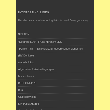
INTERESTING LINKS
Besides are some interesting links for you! Enjoy your stay :)
SEITEN
“Nesthilfe LDS”- Frühe Hilfen im LDS
“Purple Rain” – Ein Projekt für queere junge Menschen
(Be)Denkzeit
aktuelle Infos
Allgemeine Reisebedingungen
backschnack
BEBI-GRUPPE
Bus
Club Eichwalde
DANKESCHOEN