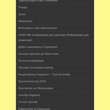
Tagesausflüge in den Osterferien
Theater
Verein
Winterferien
Workshops in den Sommerferien
ZEWS-hilft & Інформація для українців (Информация для
украинцев)
Добро пожаловать в Германию!
Ласкаво просимо до Німеччини!
Поточна інформація
(Soziales) Kompetenztraining
Neugestaltung Clubgarten – Club Eichwalde
Spurensicherung 19/45
Übernahme von Betreuungen
sonstige Angebote
Corona Specials
Datenschutz & Impressum