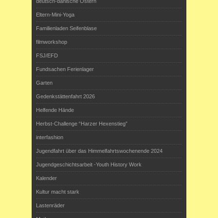
deutsch-dänische Ostern
Eltern-Mini-Yoga
Familienladen Seifenblase
filmworkshop
FSJ/EFD
Fundsachen Ferienlager
Garten
Gedenkstättenfahrt 2026
Helfende Hände
Herbst-Challenge “Harzer Hexenstieg”
interfashion
Jugendfahrt über das Himmelfahrtswochenende 2024
Jugendgeschichtsarbeit -Youth History Work
Kalender
Kultur macht stark
Lastenräder