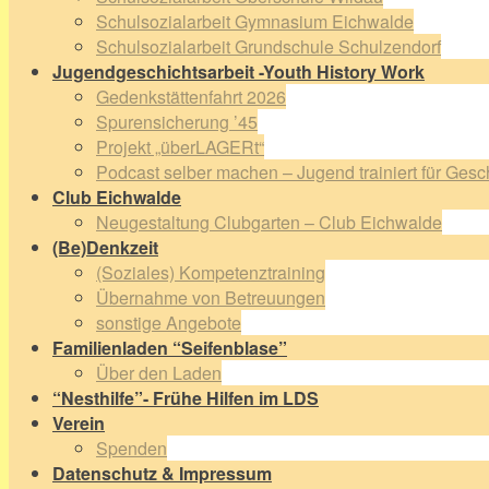
Schulsozialarbeit Gymnasium Eichwalde
Schulsozialarbeit Grundschule Schulzendorf
Jugendgeschichtsarbeit -Youth History Work
Gedenkstättenfahrt 2026
Spurensicherung ’45
Projekt „überLAGERt“
Podcast selber machen – Jugend trainiert für Gesc
Club Eichwalde
Neugestaltung Clubgarten – Club Eichwalde
(Be)Denkzeit
(Soziales) Kompetenztraining
Übernahme von Betreuungen
sonstige Angebote
Familienladen “Seifenblase”
Über den Laden
“Nesthilfe”- Frühe Hilfen im LDS
Verein
Spenden
Datenschutz & Impressum