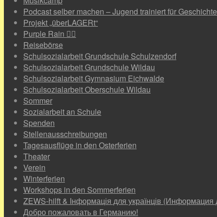
Musikcamp
Podcast selber machen – Jugend trainiert für Geschichte
Projekt „überLAGERt“
Purple Rain 🏳️‍🌈
Reisebörse
Schulsozialarbeit Grundschule Schulzendorf
Schulsozialarbeit Grundschule Wildau
Schulsozialarbeit Gymnasium Eichwalde
Schulsozialarbeit Oberschule Wildau
Sommer
Sozialarbeit an Schule
Spenden
Stellenausschreibungen
Tagesausflüge in den Osterferien
Theater
Verein
Winterferien
Workshops in den Sommerferien
ZEWS-hilft & Інформація для українців (Информация 
Добро пожаловать в Германию!