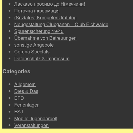
Ласкаво просимо до Німеччини!
Поточна інформація
(Soziales) Kompetenztraining
Neugestaltung Clubgarten – Club Eichwalde
Spurensicherung 19/45
Übernahme von Betreuungen
sonstige Angebote
Corona Specials
Datenschutz & Impressum
Categories
Allgemein
Dies & Das
EFD
Ferienlager
FSJ
Mobile Jugendarbeit
Veranstaltungen