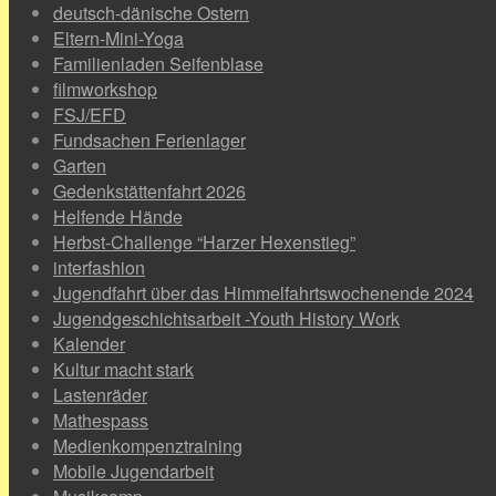
deutsch-dänische Ostern
Eltern-Mini-Yoga
Familienladen Seifenblase
filmworkshop
FSJ/EFD
Fundsachen Ferienlager
Garten
Gedenkstättenfahrt 2026
Helfende Hände
Herbst-Challenge “Harzer Hexenstieg”
interfashion
Jugendfahrt über das Himmelfahrtswochenende 2024
Jugendgeschichtsarbeit -Youth History Work
Kalender
Kultur macht stark
Lastenräder
Mathespass
Medienkompenztraining
Mobile Jugendarbeit