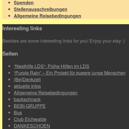
Spenden
Stellenausschreibungen
Allgemeine Reisebedingungen
Interesting links
Besides are some interesting links for you! Enjoy your stay :)
Seiten
“Nesthilfe LDS”- Frühe Hilfen im LDS
“Purple Rain” – Ein Projekt für queere junge Menschen
(Be)Denkzeit
aktuelle Infos
Allgemeine Reisebedingungen
backschnack
BEBI-GRUPPE
Bus
Club Eichwalde
DANKESCHOEN