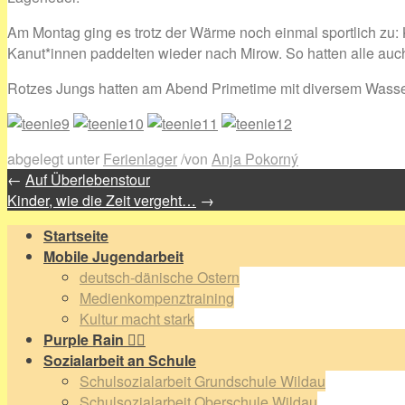
Am Montag ging es trotz der Wärme noch einmal sportlich zu: 
Kanut*innen paddelten wieder nach Mirow. So hatten alle auc
Rotzes Jungs hatten am Abend Primetime mit diversem Wass
abgelegt unter
Ferienlager
/
von
Anja Pokorný
←
Auf Überlebenstour
Kinder, wie die Zeit vergeht…
→
Startseite
Mobile Jugendarbeit
deutsch-dänische Ostern
Medienkompenztraining
Kultur macht stark
Purple Rain 🏳️‍🌈
Sozialarbeit an Schule
Schulsozialarbeit Grundschule Wildau
Schulsozialarbeit Oberschule Wildau