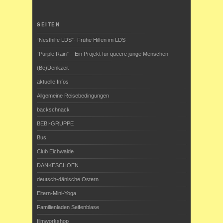
SEITEN
“Nesthilfe LDS”- Frühe Hilfen im LDS
“Purple Rain” – Ein Projekt für queere junge Menschen
(Be)Denkzeit
aktuelle Infos
Allgemeine Reisebedingungen
backschnack
BEBI-GRUPPE
Bus
Club Eichwalde
DANKESCHOEN
deutsch-dänische Ostern
Eltern-Mini-Yoga
Familienladen Seifenblase
filmworkshop