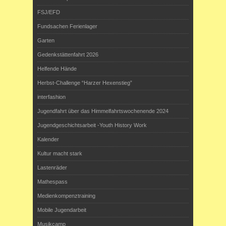
FSJ/EFD
Fundsachen Ferienlager
Garten
Gedenkstättenfahrt 2026
Helfende Hände
Herbst-Challenge “Harzer Hexenstieg”
interfashion
Jugendfahrt über das Himmelfahrtswochenende 2024
Jugendgeschichtsarbeit -Youth History Work
Kalender
Kultur macht stark
Lastenräder
Mathespass
Medienkompenztraining
Mobile Jugendarbeit
Musikcamp