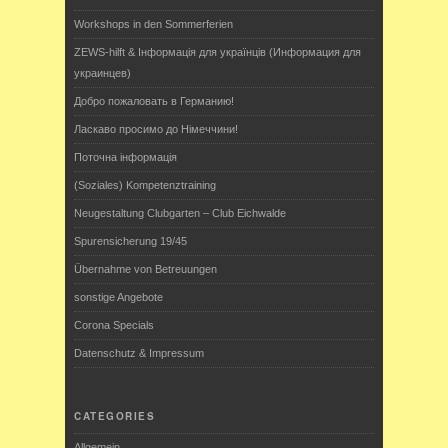
Workshops in den Sommerferien
ZEWS-hilft & Інформація для українців (Информация для
украинцев)
Добро пожаловать в Германию!
Ласкаво просимо до Німеччини!
Поточна інформація
(Soziales) Kompetenztraining
Neugestaltung Clubgarten – Club Eichwalde
Spurensicherung 19/45
Übernahme von Betreuungen
sonstige Angebote
Corona Specials
Datenschutz & Impressum
CATEGORIES
Allgemein