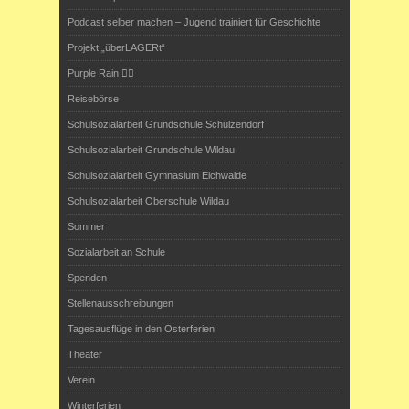
Podcast selber machen – Jugend trainiert für Geschichte
Projekt „überLAGERt“
Purple Rain 🏳️‍🌈
Reisebörse
Schulsozialarbeit Grundschule Schulzendorf
Schulsozialarbeit Grundschule Wildau
Schulsozialarbeit Gymnasium Eichwalde
Schulsozialarbeit Oberschule Wildau
Sommer
Sozialarbeit an Schule
Spenden
Stellenausschreibungen
Tagesausflüge in den Osterferien
Theater
Verein
Winterferien