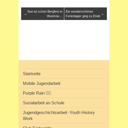
Nun ist schon Bergfest in
Ein wunderschönes
←
→
Wustrow…
Ferienlager ging zu Ende
Startseite
Mobile Jugendarbeit
Purple Rain 🏳️‍🌈
Sozialarbeit an Schule
Jugendgeschichtsarbeit -Youth History
Work