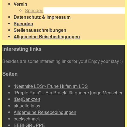
Verein
Spenden
Datenschutz & Impressum
Spenden
Stellenausschreibungen
Allgemeine Reisebedingungen
Interesting links
Besides are some interesting links for you! Enjoy your stay :)
Seiten
“Nesthilfe LDS”- Frühe Hilfen im LDS
“Purple Rain” – Ein Projekt für queere junge Menschen
(Be)Denkzeit
aktuelle Infos
Allgemeine Reisebedingungen
backschnack
BEBI-GRUPPE