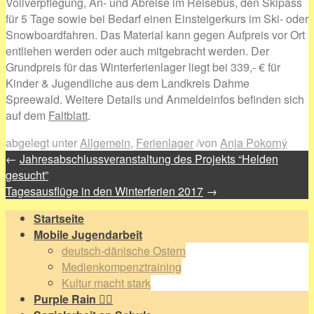
Vollverpflegung, An- und Abreise im Reisebus, den Skipass
für 5 Tage sowie bei Bedarf einen Einsteigerkurs im Ski- oder
Snowboardfahren. Das Material kann gegen Aufpreis vor Ort
entliehen werden oder auch mitgebracht werden. Der
Grundpreis für das Winterferienlager liegt bei 339,- € für
Kinder & Jugendliche aus dem Landkreis Dahme
Spreewald. Weitere Details und Anmeldeinfos befinden sich
auf dem
Faltblatt
.
abgelegt unter
Allgemein
,
Ferienlager
/
von
Anja Pokorný
←
Jahresabschlussveranstaltung des Projekts “Helden
gesucht”
Tagesausflüge in den Winterferien 2017
→
Startseite
Mobile Jugendarbeit
deutsch-dänische Ostern
Medienkompenztraining
Kultur macht stark
Purple Rain 🏳️‍🌈