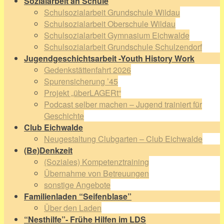
Sozialarbeit an Schule
Schulsozialarbeit Grundschule Wildau
Schulsozialarbeit Oberschule Wildau
Schulsozialarbeit Gymnasium Eichwalde
Schulsozialarbeit Grundschule Schulzendorf
Jugendgeschichtsarbeit -Youth History Work
Gedenkstättenfahrt 2026
Spurensicherung ’45
Projekt „überLAGERt“
Podcast selber machen – Jugend trainiert für
Geschichte
Club Eichwalde
Neugestaltung Clubgarten – Club Eichwalde
(Be)Denkzeit
(Soziales) Kompetenztraining
Übernahme von Betreuungen
sonstige Angebote
Familienladen “Seifenblase”
Über den Laden
“Nesthilfe”- Frühe Hilfen im LDS