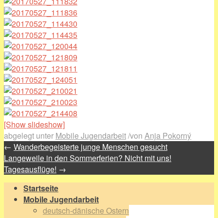
[Show slideshow]
abgelegt unter
Mobile Jugendarbeit
/
von
Anja Pokorný
←
Wanderbegeisterte junge Menschen gesucht
Langeweile in den Sommerferien? Nicht mit uns!
Tagesausflüge!
→
Startseite
Mobile Jugendarbeit
deutsch-dänische Ostern