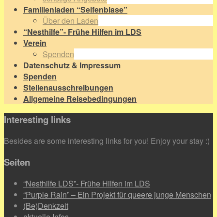
Familienladen “Seifenblase”
Über den Laden
“Nesthilfe”- Frühe Hilfen im LDS
Verein
Spenden
Datenschutz & Impressum
Spenden
Stellenausschreibungen
Allgemeine Reisebedingungen
Interesting links
Besides are some interesting links for you! Enjoy your stay :)
Seiten
“Nesthilfe LDS”- Frühe Hilfen im LDS
“Purple Rain” – Ein Projekt für queere junge Menschen
(Be)Denkzeit
aktuelle Infos