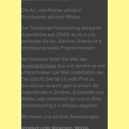
Die An- und Abreise erfolgt in
Kleinbussen ab/nach Wildau.
Der Teilnehmer*innenbeitrag beträgt für
Jugendliche aus ZEWS 40,00 € und
beinhaltet die An-/Abreise, Unterkunft &
Verpflegung sowie Programmkosten.
Bei Interesse füllen Sie bitte das
Anmeldeformular
aus und senden es uns
unterschrieben per Mail (mobil(at)kjv.de),
Fax (03375 246 58 01) oder Post zu.
Sie können es auch gern in einem der
Jugendclubs in Zeuthen, Eichwalde und
Wildau oder persönlich bei uns im Büro
(Hochschulring 2 in Wildau) abgeben.
Wir freuen uns auf eure Anmeldungen.
abgelegt unter
Allgemein
,
Mobile