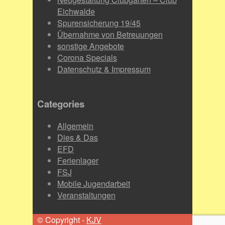
Eichwalde
Spurensicherung 19/45
Übernahme von Betreuungen
sonstige Angebote
Corona Specials
Datenschutz & Impressum
Categories
Allgemein
Dies & Das
EFD
Ferienlager
FSJ
Mobile Jugendarbeit
Veranstaltungen
© Copyright -
KJV