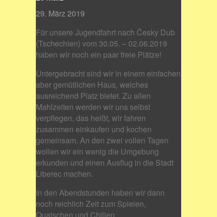
29. März 2019
Für unsere Jugendfahrt nach Česky Dub
(Tschechien) vom 30.05. – 02.06.2019
haben wir noch ein paar freie Plätze!
Untergebracht sind wir in einem einfachen
aber gemütlichen Haus, welches
ausreichend Platz bietet. Zu allen
Mahlzeiten werden wir uns selbst
verpflegen, das heißt, wir fahren
zusammen einkaufen und kochen
gemeinsam. An den zwei vollen Tagen
wollen wir ein wenig die Umgebung
erkunden und einen Ausflug in die Stadt
Liberec machen.
In den Abendstunden haben wir dann
noch reichlich Zeit zum Spielen,
Quatschen und Chillen.