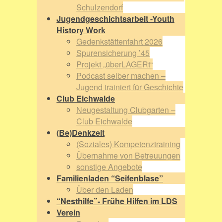
Schulzendorf
Jugendgeschichtsarbeit -Youth
History Work
Gedenkstättenfahrt 2026
Spurensicherung ’45
Projekt „überLAGERt“
Podcast selber machen –
Jugend trainiert für Geschichte
Club Eichwalde
Neugestaltung Clubgarten –
Club Eichwalde
(Be)Denkzeit
(Soziales) Kompetenztraining
Übernahme von Betreuungen
sonstige Angebote
Familienladen “Seifenblase”
Über den Laden
“Nesthilfe”- Frühe Hilfen im LDS
Verein