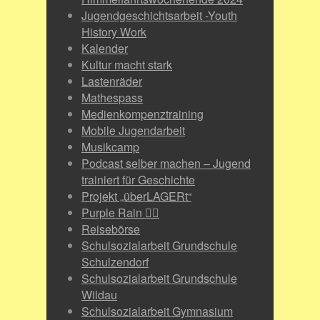
Jugendgeschichtsarbeit -Youth
History Work
Kalender
Kultur macht stark
Lastenräder
Mathespass
Medienkompenztraining
Mobile Jugendarbeit
Musikcamp
Podcast selber machen – Jugend
trainiert für Geschichte
Projekt „überLAGERt“
Purple Rain 🏳️‍🌈
Reisebörse
Schulsozialarbeit Grundschule
Schulzendorf
Schulsozialarbeit Grundschule
Wildau
Schulsozialarbeit Gymnasium