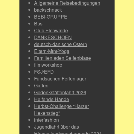
Allgemeine Reisebedingungen
backschnack
BEBI-GRUPPE
Bus
Club Eichwalde
DANKESCHOEN
deutsch-dänische Ostern
Eltern-Mini-Yoga
Familienladen Seifenblase
filmworkshop
FSJ/EFD
Fundsachen Ferienlager
Garten
Gedenkstättenfahrt 2026
Helfende Hände
Herbst-Challenge “Harzer
Hexenstieg”
interfashion
Jugendfahrt über das
Himmelfahrtswochenende 2024