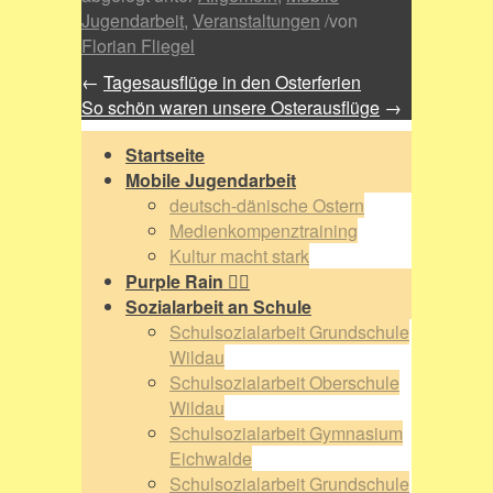
Jugendarbeit
,
Veranstaltungen
/
von
Florian Fliegel
←
Tagesausflüge in den Osterferien
So schön waren unsere Osterausflüge
→
Startseite
Mobile Jugendarbeit
deutsch-dänische Ostern
Medienkompenztraining
Kultur macht stark
Purple Rain 🏳️‍🌈
Sozialarbeit an Schule
Schulsozialarbeit Grundschule
Wildau
Schulsozialarbeit Oberschule
Wildau
Schulsozialarbeit Gymnasium
Eichwalde
Schulsozialarbeit Grundschule