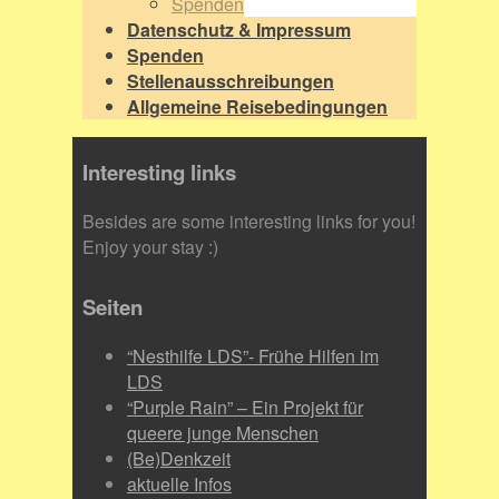
Spenden
Datenschutz & Impressum
Spenden
Stellenausschreibungen
Allgemeine Reisebedingungen
Interesting links
Besides are some interesting links for you!
Enjoy your stay :)
Seiten
“Nesthilfe LDS”- Frühe Hilfen im
LDS
“Purple Rain” – Ein Projekt für
queere junge Menschen
(Be)Denkzeit
aktuelle Infos