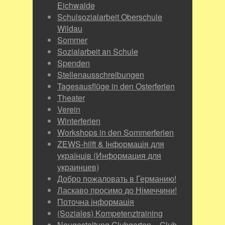
Eichwalde
Schulsozialarbeit Oberschule
Wildau
Sommer
Sozialarbeit an Schule
Spenden
Stellenausschreibungen
Tagesausflüge in den Osterferien
Theater
Verein
Winterferien
Workshops in den Sommerferien
ZEWS-hilft & Інформація для
українців (Информация для
украинцев)
Добро пожаловать в Германию!
Ласкаво просимо до Німеччини!
Поточна інформація
(Soziales) Kompetenztraining
Neugestaltung Clubgarten – Club