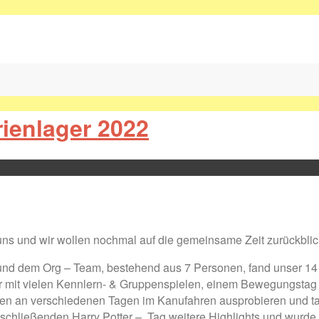
ienlager 2022
r uns und wir wollen nochmal auf die gemeinsame Zeit zurückbli
und dem Org – Team, bestehend aus 7 Personen, fand unser 14 
n wir mit vielen Kennlern- & Gruppenspielen, einem Bewegungst
ppen an verschiedenen Tagen im Kanufahren ausprobieren und 
chließenden Harry Potter – Tag weitere Highlights und wurde d