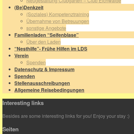
Neugestaltung Clubgarten – Club Eichwalde
(Be)Denkzeit
(Soziales) Kompetenztraining
Übernahme von Betreuungen
sonstige Angebote
Familienladen “Seifenblase”
Über den Laden
“Nesthilfe”- Frühe Hilfen im LDS
Verein
Spenden
Datenschutz & Impressum
Spenden
Stellenausschreibungen
Allgemeine Reisebedingungen
Interesting links
Besides are some interesting links for you! Enjoy your stay :)
Seiten