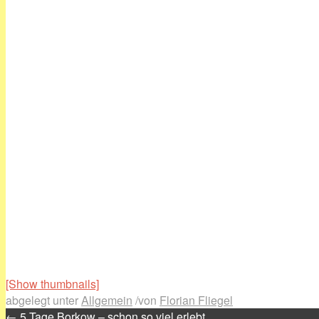
[Show thumbnails]
abgelegt unter
Allgemein
/
von
Florian Fliegel
←
5 Tage Borkow – schon so viel erlebt