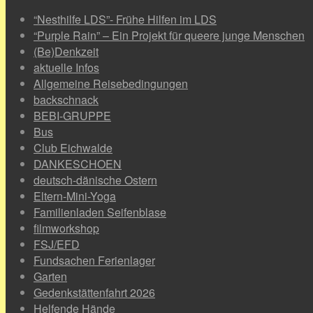
“Nesthilfe LDS”- Frühe Hilfen im LDS
“Purple Rain” – Ein Projekt für queere junge Menschen
(Be)Denkzeit
aktuelle Infos
Allgemeine Reisebedingungen
backschnack
BEBI-GRUPPE
Bus
Club Eichwalde
DANKESCHOEN
deutsch-dänische Ostern
Eltern-Mini-Yoga
Familienladen Seifenblase
filmworkshop
FSJ/EFD
Fundsachen Ferienlager
Garten
Gedenkstättenfahrt 2026
Helfende Hände