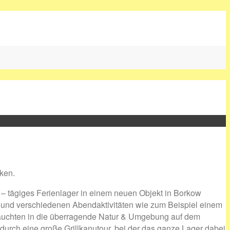
cken.
– tägiges Ferienlager in einem neuen Objekt in Borkow
ag und verschiedenen Abendaktivitäten wie zum Beispiel einem
tauchten in die überragende Natur & Umgebung auf dem
urch eine große Grillkanutour, bei der das ganze Lager dabei