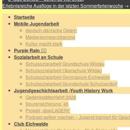
Erlebnisreiche Ausflüge in der letzten Sommerferienwoche
→
Startseite
Mobile Jugendarbeit
deutsch-dänische Ostern
Medienkompenztraining
Kultur macht stark
Purple Rain 🏳️‍🌈
Sozialarbeit an Schule
Schulsozialarbeit Grundschule Wildau
Schulsozialarbeit Oberschule Wildau
Schulsozialarbeit Gymnasium Eichwalde
Schulsozialarbeit Grundschule Schulzendorf
Jugendgeschichtsarbeit -Youth History Work
Gedenkstättenfahrt 2026
Spurensicherung ’45
Projekt „überLAGERt“
Podcast selber machen – Jugend trainiert für Gesc
Club Eichwalde