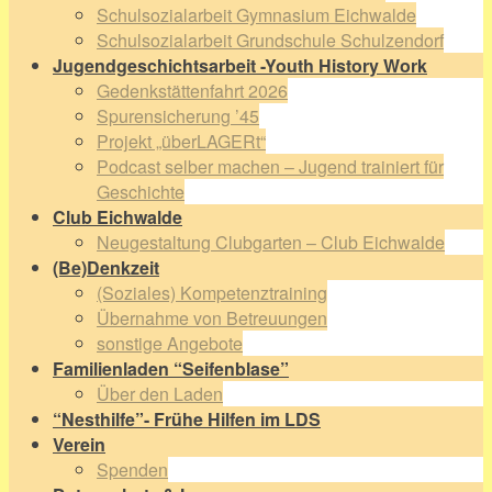
Schulsozialarbeit Gymnasium Eichwalde
Schulsozialarbeit Grundschule Schulzendorf
Jugendgeschichtsarbeit -Youth History Work
Gedenkstättenfahrt 2026
Spurensicherung ’45
Projekt „überLAGERt“
Podcast selber machen – Jugend trainiert für
Geschichte
Club Eichwalde
Neugestaltung Clubgarten – Club Eichwalde
(Be)Denkzeit
(Soziales) Kompetenztraining
Übernahme von Betreuungen
sonstige Angebote
Familienladen “Seifenblase”
Über den Laden
“Nesthilfe”- Frühe Hilfen im LDS
Verein
Spenden