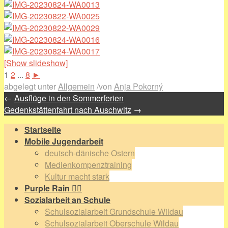
[Show slideshow]
1
2
...
8
►
abgelegt unter
Allgemein
/
von
Anja Pokorný
←
Ausflüge in den Sommerferien
Gedenkstättenfahrt nach Auschwitz
→
Startseite
Mobile Jugendarbeit
deutsch-dänische Ostern
Medienkompenztraining
Kultur macht stark
Purple Rain 🏳️‍🌈
Sozialarbeit an Schule
Schulsozialarbeit Grundschule Wildau
Schulsozialarbeit Oberschule Wildau