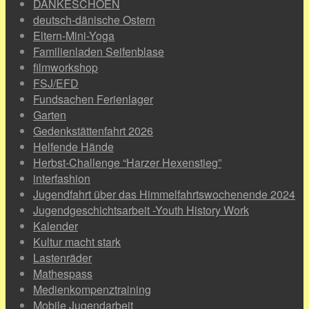
DANKESCHOEN
deutsch-dänische Ostern
Eltern-Mini-Yoga
Familienladen Seifenblase
filmworkshop
FSJ/EFD
Fundsachen Ferienlager
Garten
Gedenkstättenfahrt 2026
Helfende Hände
Herbst-Challenge “Harzer Hexenstieg”
interfashion
Jugendfahrt über das Himmelfahrtswochenende 2024
Jugendgeschichtsarbeit -Youth History Work
Kalender
Kultur macht stark
Lastenräder
Mathespass
Medienkompenztraining
Mobile Jugendarbeit