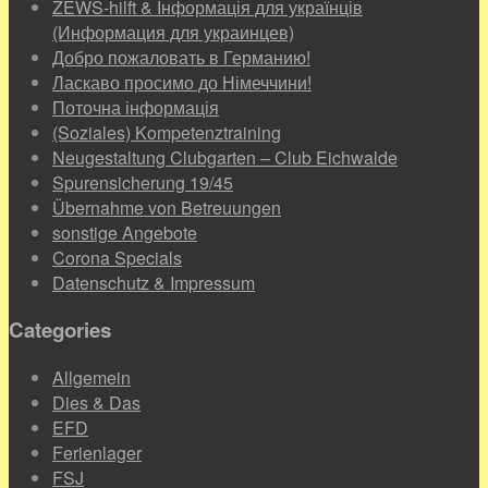
ZEWS-hilft & Інформація для українців
(Информация для украинцев)
Добро пожаловать в Германию!
Ласкаво просимо до Німеччини!
Поточна інформація
(Soziales) Kompetenztraining
Neugestaltung Clubgarten – Club Eichwalde
Spurensicherung 19/45
Übernahme von Betreuungen
sonstige Angebote
Corona Specials
Datenschutz & Impressum
Categories
Allgemein
Dies & Das
EFD
Ferienlager
FSJ