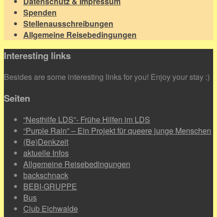
Datenschutz & Impressum
Spenden
Stellenausschreibungen
Allgemeine Reisebedingungen
Interesting links
Besides are some interesting links for you! Enjoy your stay :)
Seiten
“Nesthilfe LDS”- Frühe Hilfen im LDS
“Purple Rain” – Ein Projekt für queere junge Menschen
(Be)Denkzeit
aktuelle Infos
Allgemeine Reisebedingungen
backschnack
BEBI-GRUPPE
Bus
Club Eichwalde