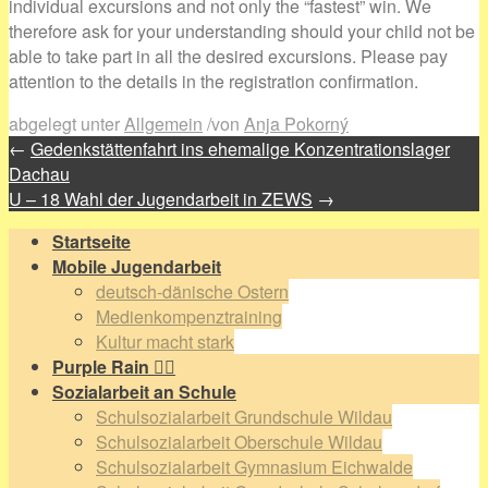
individual excursions and not only the “fastest” win. We
therefore ask for your understanding should your child not be
able to take part in all the desired excursions. Please pay
attention to the details in the registration confirmation.
abgelegt unter
Allgemein
/
von
Anja Pokorný
←
Gedenkstättenfahrt ins ehemalige Konzentrationslager
Dachau
U – 18 Wahl der Jugendarbeit in ZEWS
→
Startseite
Mobile Jugendarbeit
deutsch-dänische Ostern
Medienkompenztraining
Kultur macht stark
Purple Rain 🏳️‍🌈
Sozialarbeit an Schule
Schulsozialarbeit Grundschule Wildau
Schulsozialarbeit Oberschule Wildau
Schulsozialarbeit Gymnasium Eichwalde