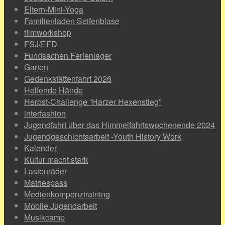
Eltern-Mini-Yoga
Familienladen Seifenblase
filmworkshop
FSJ/EFD
Fundsachen Ferienlager
Garten
Gedenkstättenfahrt 2026
Helfende Hände
Herbst-Challenge “Harzer Hexenstieg”
interfashion
Jugendfahrt über das Himmelfahrtswochenende 2024
Jugendgeschichtsarbeit -Youth History Work
Kalender
Kultur macht stark
Lastenräder
Mathespass
Medienkompenztraining
Mobile Jugendarbeit
Musikcamp