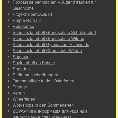
Podcast selber machen – Jugend trainiert für
Geschichte
Projekt „überLAGERt“
Purple Rain 🏳️‍🌈
Reisebörse
Schulsozialarbeit Grundschule Schulzendorf
Schulsozialarbeit Grundschule Wildau
Schulsozialarbeit Gymnasium Eichwalde
Schulsozialarbeit Oberschule Wildau
Sommer
Sozialarbeit an Schule
Spenden
Stellenausschreibungen
Tagesausflüge in den Osterferien
Theater
Verein
Winterferien
Workshops in den Sommerferien
ZEWS-hilft & Інформація для українців
(Информация для украинцев)