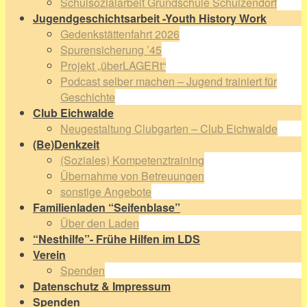
Schulsozialarbeit Grundschule Schulzendorf
Jugendgeschichtsarbeit -Youth History Work
Gedenkstättenfahrt 2026
Spurensicherung ’45
Projekt „überLAGERt“
Podcast selber machen – Jugend trainiert für
Geschichte
Club Eichwalde
Neugestaltung Clubgarten – Club Eichwalde
(Be)Denkzeit
(Soziales) Kompetenztraining
Übernahme von Betreuungen
sonstige Angebote
Familienladen “Seifenblase”
Über den Laden
“Nesthilfe”- Frühe Hilfen im LDS
Verein
Spenden
Datenschutz & Impressum
Spenden