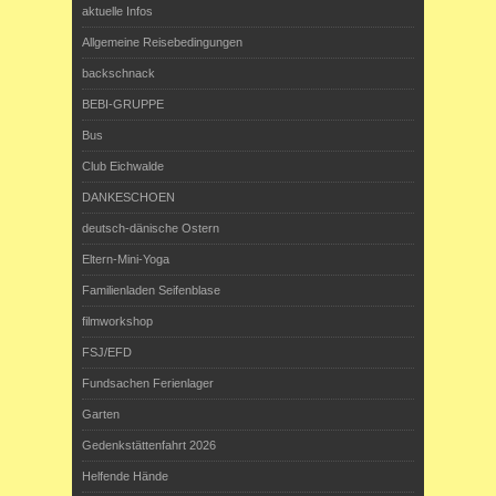
aktuelle Infos
Allgemeine Reisebedingungen
backschnack
BEBI-GRUPPE
Bus
Club Eichwalde
DANKESCHOEN
deutsch-dänische Ostern
Eltern-Mini-Yoga
Familienladen Seifenblase
filmworkshop
FSJ/EFD
Fundsachen Ferienlager
Garten
Gedenkstättenfahrt 2026
Helfende Hände