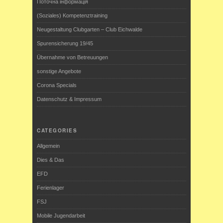
Поточна інформація
(Soziales) Kompetenztraining
Neugestaltung Clubgarten – Club Eichwalde
Spurensicherung 19/45
Übernahme von Betreuungen
sonstige Angebote
Corona Specials
Datenschutz & Impressum
CATEGORIES
Allgemein
Dies & Das
EFD
Ferienlager
FSJ
Mobile Jugendarbeit