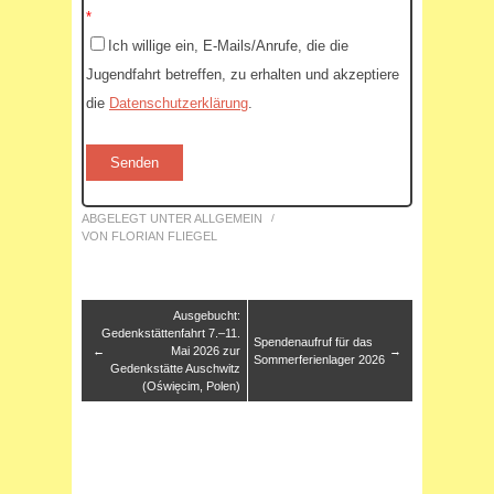
*
Ich willige ein, E-Mails/Anrufe, die die
Jugendfahrt betreffen, zu erhalten und akzeptiere
die
Datenschutzerklärung
.
ABGELEGT UNTER
ALLGEMEIN
/
VON
FLORIAN FLIEGEL
Ausgebucht:
Gedenkstättenfahrt 7.–11.
Spendenaufruf für das
←
Mai 2026 zur
→
Sommerferienlager 2026
Gedenkstätte Auschwitz
(Oświęcim, Polen)