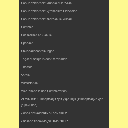
Schulsozialarbeit Grundschule Wildau
Schulsozialarbeit Gymnasium Eichwalde
Schulsozialarbeit Oberschule Wildau
Sommer
Sozialarbeit an Schule
Spenden
Stellenausschreibungen
Tagesausflüge in den Osterferien
Theater
Verein
Winterferien
Workshops in den Sommerferien
ZEWS-hilft & Інформація для українців (Информация для
украинцев)
Добро пожаловать в Германию!
Ласкаво просимо до Німеччини!