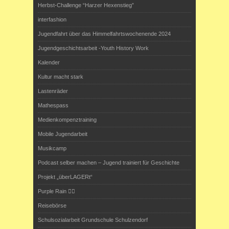
Herbst-Challenge “Harzer Hexenstieg”
interfashion
Jugendfahrt über das Himmelfahrtswochenende 2024
Jugendgeschichtsarbeit -Youth History Work
Kalender
Kultur macht stark
Lastenräder
Mathespass
Medienkompenztraining
Mobile Jugendarbeit
Musikcamp
Podcast selber machen – Jugend trainiert für Geschichte
Projekt „überLAGERt“
Purple Rain 🏳️‍🌈
Reisebörse
Schulsozialarbeit Grundschule Schulzendorf