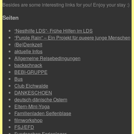
Besides are some interesting links for you! Enjoy your stay :)
Seiten
“Nesthilfe LDS”- Frühe Hilfen im LDS
“Purple Rain” – Ein Projekt für queere junge Menschen
(Be)Denkzeit
aktuelle Infos
Allgemeine Reisebedingungen
backschnack
BEBI-GRUPPE
Bus
Club Eichwalde
DANKESCHOEN
deutsch-dänische Ostern
Eltern-Mini-Yoga
Familienladen Seifenblase
filmworkshop
FSJ/EFD
Fundsachen Ferienlager