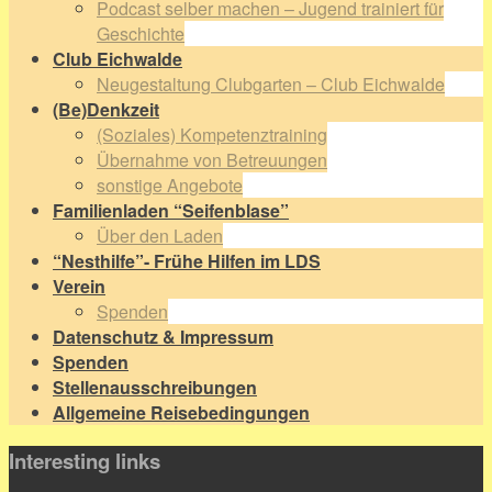
Podcast selber machen – Jugend trainiert für
Geschichte
Club Eichwalde
Neugestaltung Clubgarten – Club Eichwalde
(Be)Denkzeit
(Soziales) Kompetenztraining
Übernahme von Betreuungen
sonstige Angebote
Familienladen “Seifenblase”
Über den Laden
“Nesthilfe”- Frühe Hilfen im LDS
Verein
Spenden
Datenschutz & Impressum
Spenden
Stellenausschreibungen
Allgemeine Reisebedingungen
Interesting links