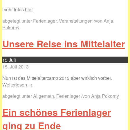
mehr Infos
hier
abgelegt unter
Ferienlager
,
Veranstaltungen
/
von
Anja
Pokorný
Unsere Reise ins Mittelalter
15
Juli
15. Juli 2013
Nun ist das Mittelaltercamp 2013 aber wirklich vorbei.
Weiterlesen →
abgelegt unter
Allgemein
,
Ferienlager
/
von
Anja Pokorný
Ein schönes Ferienlager
ging zu Ende