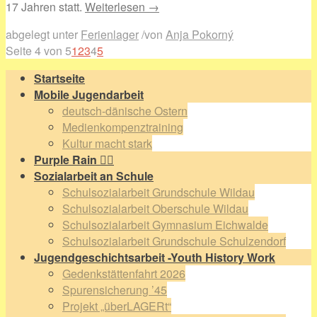
17 Jahren statt.
Weiterlesen →
abgelegt unter
Ferienlager
/
von
Anja Pokorný
Seite 4 von 5
1
2
3
4
5
Startseite
Mobile Jugendarbeit
deutsch-dänische Ostern
Medienkompenztraining
Kultur macht stark
Purple Rain 🏳️‍🌈
Sozialarbeit an Schule
Schulsozialarbeit Grundschule Wildau
Schulsozialarbeit Oberschule Wildau
Schulsozialarbeit Gymnasium Eichwalde
Schulsozialarbeit Grundschule Schulzendorf
Jugendgeschichtsarbeit -Youth History Work
Gedenkstättenfahrt 2026
Spurensicherung ’45
Projekt „überLAGERt“