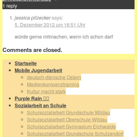
1
reply
jessica pilzecker
says:
5. Dezember 2012 um 16:51 Uhr
würde gerne mitmachen, wenn ich schon darf
Comments are closed.
Startseite
Mobile Jugendarbeit
deutsch-dänische Ostern
Medienkompenztraining
Kultur macht stark
Purple Rain 🏳️‍🌈
Sozialarbeit an Schule
Schulsozialarbeit Grundschule Wildau
Schulsozialarbeit Oberschule Wildau
Schulsozialarbeit Gymnasium Eichwalde
Schulsozialarbeit Grundschule Schulzendorf