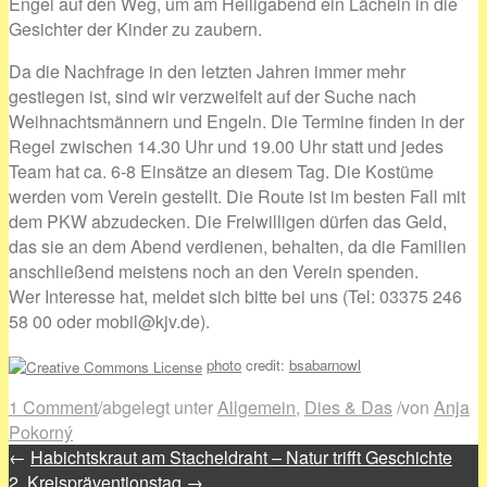
Engel auf den Weg, um am Heiligabend ein Lächeln in die
Gesichter der Kinder zu zaubern.
Da die Nachfrage in den letzten Jahren immer mehr
gestiegen ist, sind wir verzweifelt auf der Suche nach
Weihnachtsmännern und Engeln. Die Termine finden in der
Regel zwischen 14.30 Uhr und 19.00 Uhr statt und jedes
Team hat ca. 6-8 Einsätze an diesem Tag. Die Kostüme
werden vom Verein gestellt. Die Route ist im besten Fall mit
dem PKW abzudecken. Die Freiwilligen dürfen das Geld,
das sie an dem Abend verdienen, behalten, da die Familien
anschließend meistens noch an den Verein spenden.
Wer Interesse hat, meldet sich bitte bei uns (Tel: 03375 246
58 00 oder mobil@kjv.de).
photo
credit:
bsabarnowl
1 Comment
/
abgelegt unter
Allgemein
,
Dies & Das
/
von
Anja
Pokorný
←
Habichtskraut am Stacheldraht – Natur trifft Geschichte
2. Kreispräventionstag
→