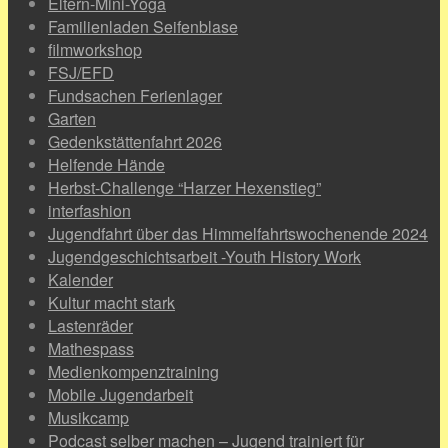
Eltern-Mini-Yoga
Familienladen Seifenblase
filmworkshop
FSJ/EFD
Fundsachen Ferienlager
Garten
Gedenkstättenfahrt 2026
Helfende Hände
Herbst-Challenge “Harzer Hexenstieg”
interfashion
Jugendfahrt über das Himmelfahrtswochenende 2024
Jugendgeschichtsarbeit -Youth History Work
Kalender
Kultur macht stark
Lastenräder
Mathespass
Medienkompenztraining
Mobile Jugendarbeit
Musikcamp
Podcast selber machen – Jugend trainiert für