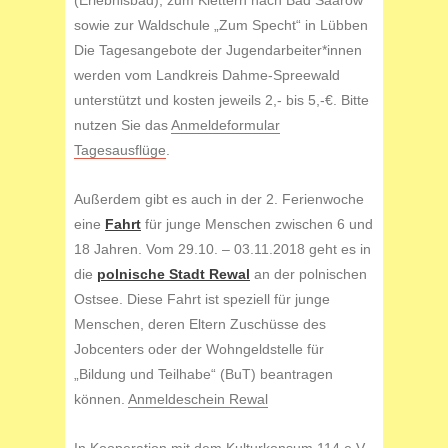
(Erlebnisbad), zum Klettern nach Bad Saarow
sowie zur Waldschule „Zum Specht“ in Lübben
Die Tagesangebote der Jugendarbeiter*innen
werden vom Landkreis Dahme-Spreewald
unterstützt und kosten jeweils 2,- bis 5,-€. Bitte
nutzen Sie das
Anmeldeformular
Tagesausflüge
.
Außerdem gibt es auch in der 2. Ferienwoche
eine
Fahrt
für junge Menschen zwischen 6 und
18 Jahren. Vom 29.10. – 03.11.2018 geht es in
die
polnische Stadt Rewal
an der polnischen
Ostsee. Diese Fahrt ist speziell für junge
Menschen, deren Eltern Zuschüsse des
Jobcenters oder der Wohngeldstelle für
„Bildung und Teilhabe“ (BuT) beantragen
können.
Anmeldeschein Rewal
In Kooperation mit dem
Kulturkonsum 114 e.V.