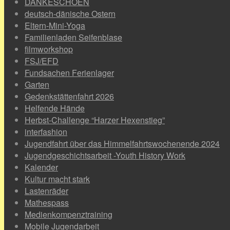
DANKESCHOEN
deutsch-dänische Ostern
Eltern-Mini-Yoga
Familienladen Seifenblase
filmworkshop
FSJ/EFD
Fundsachen Ferienlager
Garten
Gedenkstättenfahrt 2026
Helfende Hände
Herbst-Challenge “Harzer Hexenstieg”
interfashion
Jugendfahrt über das Himmelfahrtswochenende 2024
Jugendgeschichtsarbeit -Youth History Work
Kalender
Kultur macht stark
Lastenräder
Mathespass
Medienkompenztraining
Mobile Jugendarbeit