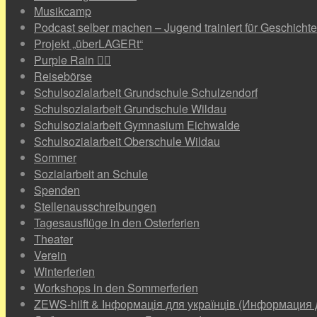
Musikcamp
Podcast selber machen – Jugend trainiert für Geschichte
Projekt „überLAGERt“
Purple Rain 🏳️‍🌈
Reisebörse
Schulsozialarbeit Grundschule Schulzendorf
Schulsozialarbeit Grundschule Wildau
Schulsozialarbeit Gymnasium Eichwalde
Schulsozialarbeit Oberschule Wildau
Sommer
Sozialarbeit an Schule
Spenden
Stellenausschreibungen
Tagesausflüge in den Osterferien
Theater
Verein
Winterferien
Workshops in den Sommerferien
ZEWS-hilft & Інформація для українців (Информация 