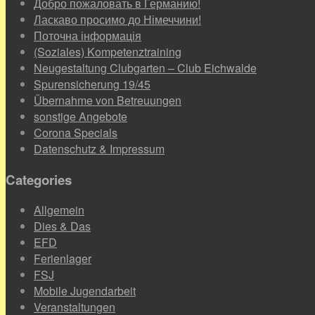
Добро пожаловать в Германию!
Ласкаво просимо до Німеччини!
Поточна інформація
(Soziales) Kompetenztraining
Neugestaltung Clubgarten – Club Eichwalde
Spurensicherung 19/45
Übernahme von Betreuungen
sonstige Angebote
Corona Specials
Datenschutz & Impressum
Categories
Allgemein
Dies & Das
EFD
Ferienlager
FSJ
Mobile Jugendarbeit
Veranstaltungen