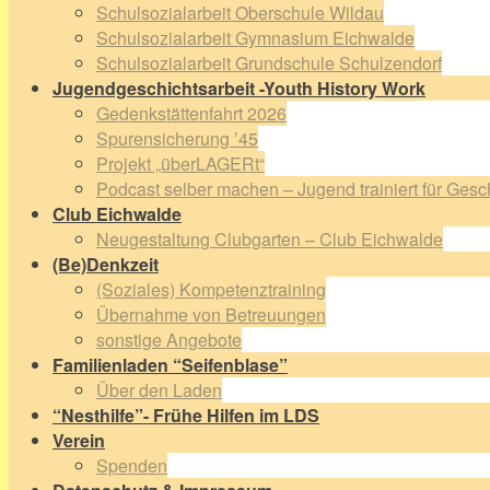
Schulsozialarbeit Oberschule Wildau
Schulsozialarbeit Gymnasium Eichwalde
Schulsozialarbeit Grundschule Schulzendorf
Jugendgeschichtsarbeit -Youth History Work
Gedenkstättenfahrt 2026
Spurensicherung ’45
Projekt „überLAGERt“
Podcast selber machen – Jugend trainiert für Gesc
Club Eichwalde
Neugestaltung Clubgarten – Club Eichwalde
(Be)Denkzeit
(Soziales) Kompetenztraining
Übernahme von Betreuungen
sonstige Angebote
Familienladen “Seifenblase”
Über den Laden
“Nesthilfe”- Frühe Hilfen im LDS
Verein
Spenden