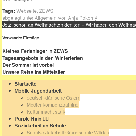
Tags:
Webseite
,
ZEWS
abgelegt unter
Allgemein
/
von
Anja Pokorný
Jetzt schon an Weihnachten denken – Wir haben den Weihna
Verwandte Einträge
Kleines Ferienlager in ZEWS
Tagesangebote in den Winterferien
Der Sommer ist vorbei
Unsere Reise ins Mittelalter
Startseite
Mobile Jugendarbeit
deutsch-dänische Ostern
Medienkompenztraining
Kultur macht stark
Purple Rain 🏳️‍🌈
Sozialarbeit an Schule
Schulsozialarbeit Grundschule Wildau