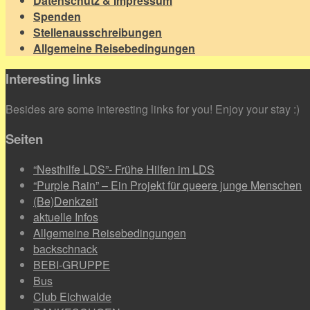
Datenschutz & Impressum
Spenden
Stellenausschreibungen
Allgemeine Reisebedingungen
Interesting links
Besides are some interesting links for you! Enjoy your stay :)
Seiten
“Nesthilfe LDS”- Frühe Hilfen im LDS
“Purple Rain” – Ein Projekt für queere junge Menschen
(Be)Denkzeit
aktuelle Infos
Allgemeine Reisebedingungen
backschnack
BEBI-GRUPPE
Bus
Club Eichwalde